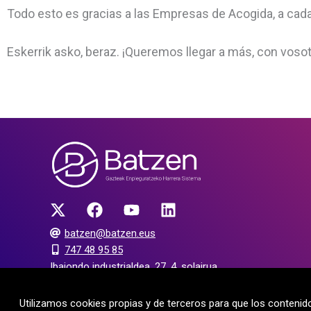
Todo esto es gracias a las Empresas de Acogida, a cad
Eskerrik asko, beraz. ¡Queremos llegar a más, con vosot
batzen@batzen.eus
747 48 95 85
Ibaiondo industrialdea, 27, 4. solairua
20120 Hernani (Gipuzkoa)
Utilizamos cookies propias y de terceros para que los conteni