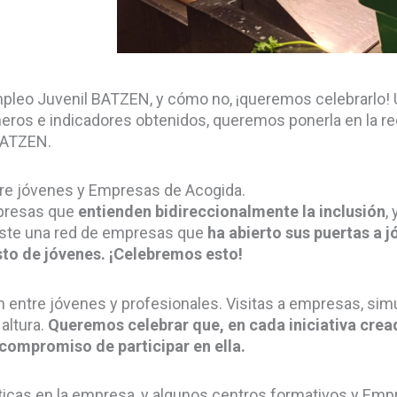
mpleo Juvenil BATZEN, y cómo no, ¡queremos celebrarlo! 
meros e indicadores obtenidos, queremos ponerla en la re
BATZEN.
re jóvenes y Empresas de Acogida.
mpresas que
entienden bidireccionalmente la inclusión
,
xiste una red de empresas que
ha abierto sus puertas a j
esto de jóvenes. ¡Celebremos esto!
entre jóvenes y profesionales. Visitas a empresas, simu
altura.
Queremos celebrar que, en cada iniciativa cread
compromiso de participar en ella.
ticas en la empresa, y algunos centros formativos y Em