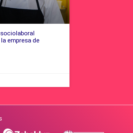
 sociolaboral
 la empresa de
s