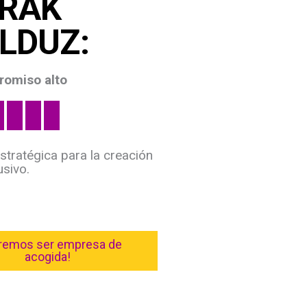
RAK
LDUZ:
romiso alto
stratégica para la creación
usivo.
remos ser empresa de
acogida!