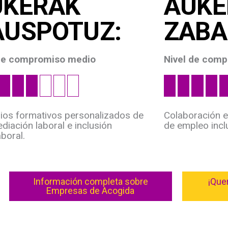
UKERAK
AUKE
AUSPOTUZ:
ZABA
 de compromiso medio
Nivel de comp
arios formativos personalizados de
Colaboración e
diación laboral e inclusión
de empleo incl
boral.
Información completa sobre
¡Que
Empresas de Acogida