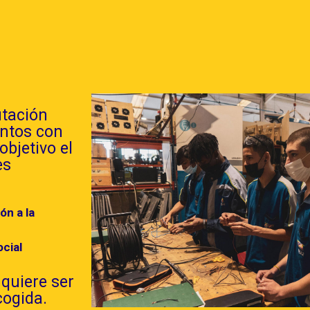
utación
ntos con
bjetivo el
es
ón a la
ocial
quiere ser
cogida.