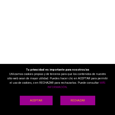
Tu privacidad es importante para nosotros/as
Utilizamos cookies propias y de terceros para que los contenidos de nuestro
sitio web sean de mayor utilidad. Puedes hacer clic en ACEPTAR para permitir
el uso de cookies, o en RECHAZAR para rechazarlas. Puede consultar
MÁS
INFORMACIÓN
.
ACEPTAR
RECHAZAR