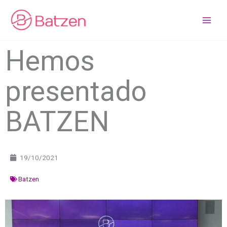
Ir
al
contenido
Hemos
presentado
BATZEN
19/10/2021
Batzen