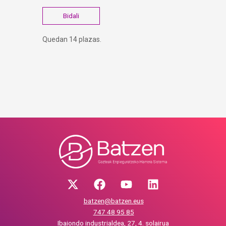
Quedan 14 plazas.
batzen@batzen.eus
747 48 95 85
Ibaiondo industrialdea, 27, 4. solairua