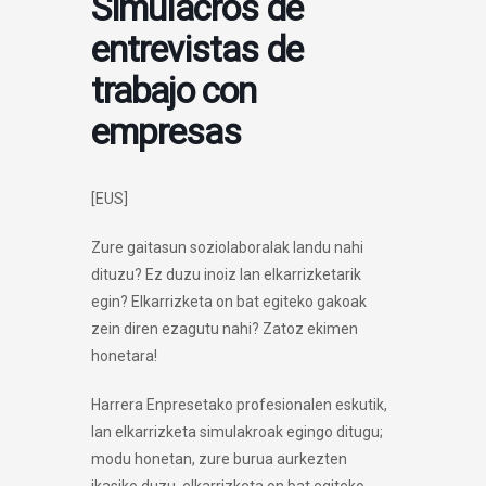
Simulacros de
entrevistas de
trabajo con
empresas
[EUS]
Zure gaitasun soziolaboralak landu nahi
dituzu? Ez duzu inoiz lan elkarrizketarik
egin? Elkarrizketa on bat egiteko gakoak
zein diren ezagutu nahi? Zatoz ekimen
honetara!
Harrera Enpresetako profesionalen eskutik,
lan elkarrizketa simulakroak egingo ditugu;
modu honetan, zure burua aurkezten
ikasiko duzu, elkarrizketa on bat egiteko