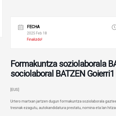
FECHA
2025 Feb 18
Finalizdo!
Formakuntza soziolaborala B
sociolaboral BATZEN Goierri1
[EUS]
Urtero martxan jartzen dugun formakuntza soziolaborala gazteent
tresnak ezagutu, autokandidatura prestatu, nomina eta lan hitza