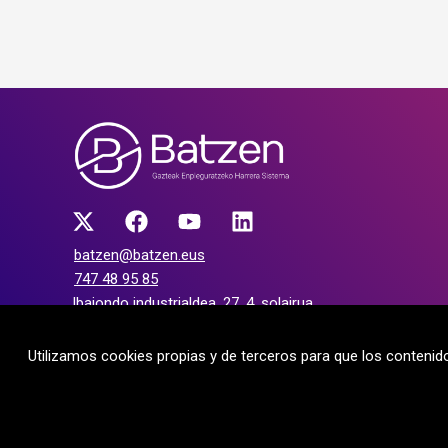
batzen@batzen.eus
747 48 95 85
Ibaiondo industrialdea, 27, 4. solairua
20120 Hernani (Gipuzkoa)
Utilizamos cookies propias y de terceros para que los conteni
Diseño y desarrollo:
TaPuntu