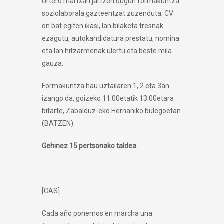
Urtero martxan jartzen dugun formakuntza
soziolaborala gazteentzat zuzenduta; CV
on bat egiten ikasi, lan bilaketa tresnak
ezagutu, autokandidatura prestatu, nomina
eta lan hitzarmenak ulertu eta beste mila
gauza.
Formakuntza hau uztailaren 1, 2 eta 3an
izango da, goizeko 11:00etatik 13:00etara
bitarte, Zabalduz-eko Hernaniko bulegoetan
(BATZEN).
Gehinez 15 pertsonako taldea.
[CAS]
Cada año ponemos en marcha una