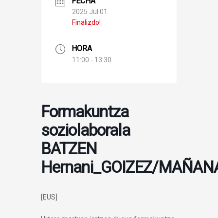
FECHA
2025 Jul 01
Finalizdo!
HORA
11:00 - 13:30
Formakuntza
soziolaborala
BATZEN
Hernani_GOIZEZ/MAÑAN
[EUS]