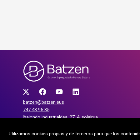
batzen@batzen.eus
747 48 95 85
Ibaiondo industrialdea, 27, 4. solairua
20120 Hernani (Gipuzkoa)
Utilizamos cookies propias y de terceros para que los conteni