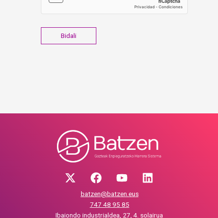
batzen@batzen.eus
747 48 95 85
Ibaiondo industrialdea, 27, 4. solairua