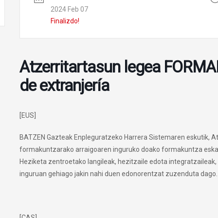
2024 Feb 07
Finalizdo!
Atzerritartasun legea FOR
de extranjería
[EUS]
BATZEN Gazteak Enpleguratzeko Harrera Sistemaren eskutik, Atz
formakuntzarako arraigoaren inguruko doako formakuntza eskain
Heziketa zentroetako langileak, hezitzaile edota integratzaileak
inguruan gehiago jakin nahi duen edonorentzat zuzenduta dago.
[CAS]