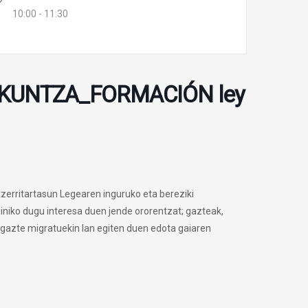
10:00 - 11:30
MAKUNTZA_FORMACIÓN ley
erritartasun Legearen inguruko eta bereziki
iko dugu interesa duen jende ororentzat; gazteak,
, gazte migratuekin lan egiten duen edota gaiaren