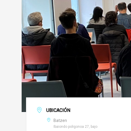
UBICACIÓN
Batzen
Ibaiondo poligonoa 27, bajo