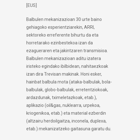
[EUS]
Balbulen mekanizazioan 30 urte baino
gehiagoko esperientziarekin, ARRI,
sektoreko erreferente bihurtu da eta
horretarako ezinbestekoa izan da
ezagueraren eta jakintzaren transmisioa.
Balbulen mekanizazioan aditu izatera
iristeko egindako ibilbidean, nahitaezkoak
izan dira Trevisan makinak. Honi esker,
hainbat balbula mota (ataka-balbulak, bola-
balbulak, globo-balbulak, erretentziokoak,
ardazdunak, tximeletazkoak, etab.),
aplikazio (oil&gas, nuklearra, urpekoa,
kriogenikoa, etab.) eta material ezberdin
(altzairu herdoilgaitza, inconela, duplexa,
etab.) mekanizatzeko gaitasuna garatu du.