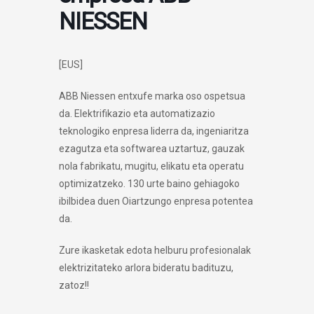
NIESSEN
[EUS]
ABB Niessen entxufe marka oso ospetsua
da. Elektrifikazio eta automatizazio
teknologiko enpresa liderra da, ingeniaritza
ezagutza eta softwarea uztartuz, gauzak
nola fabrikatu, mugitu, elikatu eta operatu
optimizatzeko. 130 urte baino gehiagoko
ibilbidea duen Oiartzungo enpresa potentea
da.
Zure ikasketak edota helburu profesionalak
elektrizitateko arlora bideratu badituzu,
zatoz!!