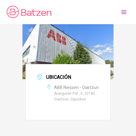
Ir
al
contenido
UBICACIÓN
ABB Niessen - Oiartzun
Aranguren Pol., 6, 20180
Oiartzun, Gipuzkoa