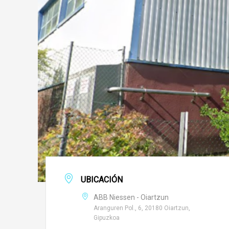
UBICACIÓN
ABB Niessen - Oiartzun
Aranguren Pol., 6, 20180 Oiartzun,
Gipuzkoa