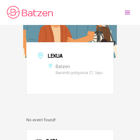
Skip
to
content
LEKUA
Batzen
Ibaiondo poligonoa 27, bajo
No event found!