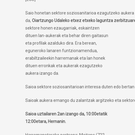
Saio honetan sektore soziosanitarioa ezagutzeko aukera
da,
Oiartzungo Udaleko etxez
etxeko laguntza zerbitzuar
sektore honen ezaugarriak, eskaintzen
dituen lan-aukerak eta behar diren gaitasun
eta profilak azalduko dira. Era berean,
eguneroko lanaren funtzionamendua,
erabiltzaileekin harremanak eta lan honek
dituen erronkak eta aukerak ezagutzeko
aukera izango da.
Saioa sektore soziosanitarioan interesa duten edo bertan
Saioak aukera emango du zalantzak argitzeko eta sektor
Saioa uztailaren 2an izango da, 10:00etatik
12:00etara, Hernanin.