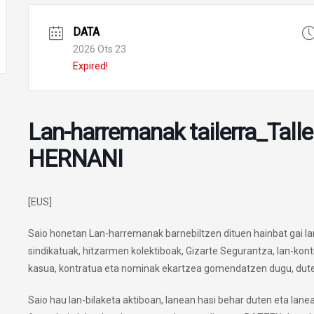
DATA
2026 Ots 23
Expired!
Lan-harremanak tailerra_Talle
HERNANI
[EUS]
Saio honetan Lan-harremanak barnebiltzen dituen hainbat gai lan
sindikatuak, hitzarmen kolektiboak, Gizarte Segurantza, lan-ko
kasua, kontratua eta nominak ekartzea gomendatzen dugu, duten
Saio hau lan-bilaketa aktiboan, lanean hasi behar duten eta lan