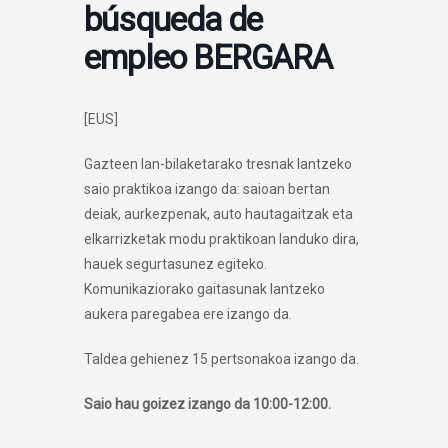
búsqueda de
empleo BERGARA
[EUS]
Gazteen lan-bilaketarako tresnak lantzeko
saio praktikoa izango da: saioan bertan
deiak, aurkezpenak, auto hautagaitzak eta
elkarrizketak modu praktikoan landuko dira,
hauek segurtasunez egiteko.
Komunikaziorako gaitasunak lantzeko
aukera paregabea ere izango da.
Taldea gehienez 15 pertsonakoa izango da.
Saio hau goizez izango da 10:00-12:00.