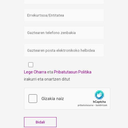
Lege Oharra
eta
Pribatutasun Politika
irakurri eta onartzen ditut