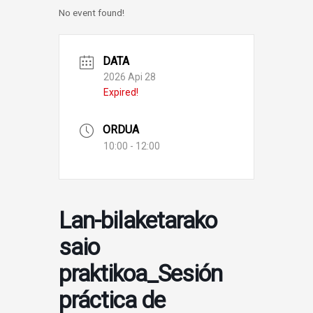
No event found!
DATA
2026 Api 28
Expired!
ORDUA
10:00 - 12:00
Lan-bilaketarako
saio
praktikoa_Sesión
práctica de