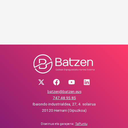
batzen@batzen.eus
747 48 95 85
Ibaiondo industrialdea, 27, 4. solairua
20120 Hernani (Gipuzkoa)
Diseinua eta garapena:
TaPuntu