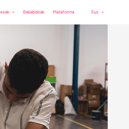
resak
Baliabideak
Plataforma
Eus