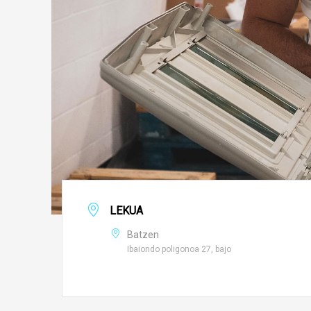
LEKUA
Batzen
Ibaiondo poligonoa 27, bajo