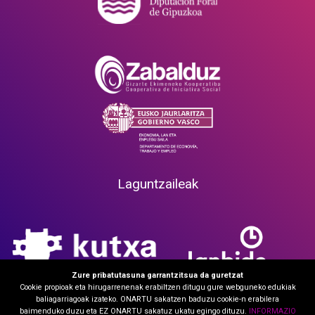
Laguntzaileak
Zure pribatutasuna garrantzitsua da guretzat
Cookie propioak eta hirugarrenenak erabiltzen ditugu gure webguneko edukiak
baliagarriagoak izateko. ONARTU sakatzen baduzu cookie-n erabilera
baimenduko duzu eta EZ ONARTU sakatuz ukatu egingo dituzu.
INFORMAZIO