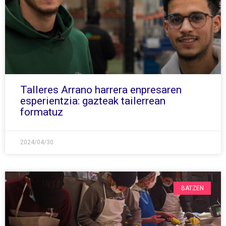
Talleres Arrano harrera enpresaren
esperientzia: gazteak tailerrean
formatuz
2024/04/30
BATZEN