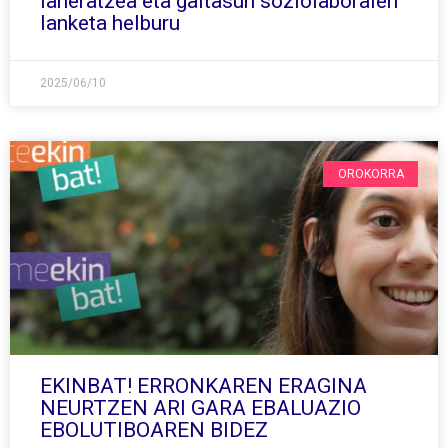
laneratzea eta gaitasun soziolaboralen
lanketa helburu
2025/06/10
OROKORRA
EKINBAT! ERRONKAREN ERAGINA
NEURTZEN ARI GARA EBALUAZIO
EBOLUTIBOAREN BIDEZ