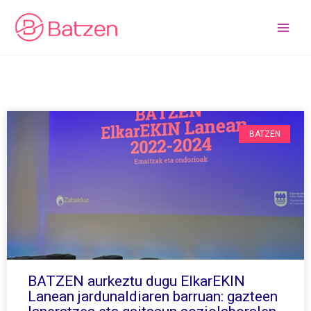
Skip
to
content
BATZEN
BATZEN aurkeztu dugu ElkarEKIN
Lanean jardunaldiaren barruan: gazteen