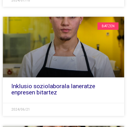
2024/07/10
BATZEN
Inklusio soziolaborala laneratze
enpresen bitartez
2024/06/21