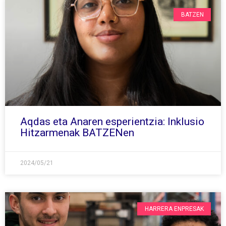
BATZEN
Aqdas eta Anaren esperientzia: Inklusio
Hitzarmenak BATZENen
2024/05/21
HARRERA ENPRESAK