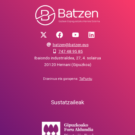
batzen@batzen.eus
747 48 95 85
Ibaiondo industrialdea, 27, 4. solairua
20120 Hernani (Gipuzkoa)
Diseinua eta garapena:
TaPuntu
Sustatzaileak